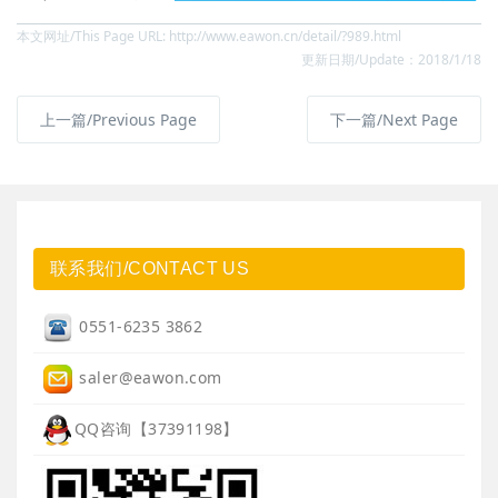
本文网址/This Page URL: http://www.eawon.cn/detail/?989.html
更新日期/Update：2018/1/18
上一篇/Previous Page
下一篇/Next Page
联系我们/CONTACT US
0551-6235 3862
saler@eawon.com
QQ咨询【37391198】