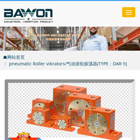
Tog
nav
☗网站首页
pneumatic Roller vibrators/气动滚轮振荡器(TYPE：DAR-5)