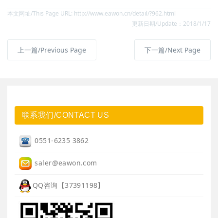
本文网址/This Page URL: http://www.eawon.cn/detail/?962.html
更新日期/Update：2018/1/17
上一篇/Previous Page
下一篇/Next Page
联系我们/CONTACT US
0551-6235 3862
saler@eawon.com
QQ咨询【37391198】