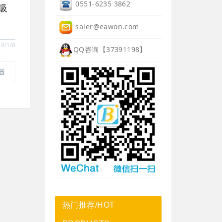
0551-6235 3862
吸
saler@eawon.com
/1/8
QQ咨询【37391198】
器
热门推荐/HOT