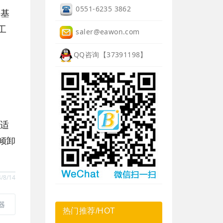
0551-6235 3862
要基
工
saler@eawon.com
QQ咨询【37391198】
常适
倾卸
/8/14
器
热门推荐/HOT