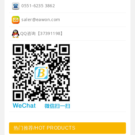
0551-6235 3862
saler@eawon.com
QQ咨询【37391198】
热门推荐/HOT PRODUCTS