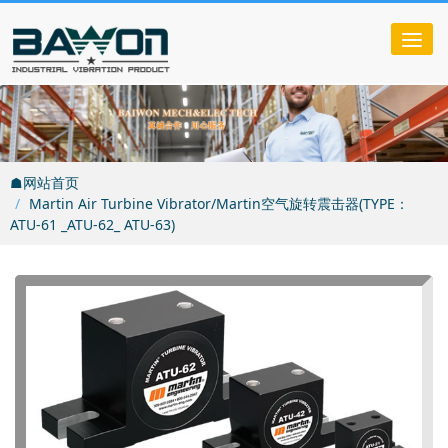
Tog
nav
☗网站首页
Martin Air Turbine Vibrator/Martin空气旋转震击器(TYPE：
ATU-61 _ATU-62_ ATU-63)