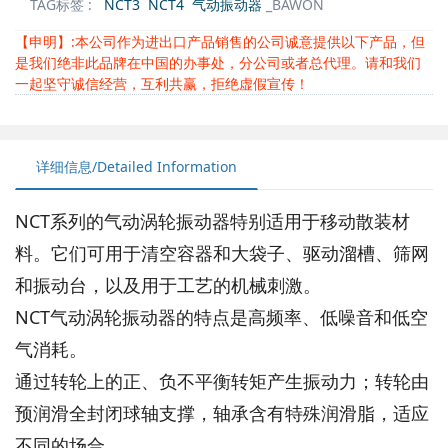
TAG标签 :
NCT3
NCT4
气动振动器
_BAWON
【申明】:本公司作为进出口产品销售的公司诚意提供以下产品，但
是我们绝非此品牌在中国的办事处，分公司或者总代理。请和我们
一起坚守诚信经营，互利共赢，拒绝虚假宣传！
详细信息/Detailed Information
NCT系列的气动涡轮振动器特别适用于移动散装材
料。它们可用于清空容器和大袋子、驱动溜槽、筛网
和振动台，以及用于工艺的机械刺激。
NCT气动涡轮振动器的特点是高频率、低噪音和低空
气消耗。
通过转轮上的正、负不平衡转矩产生振动力；转轮由
预润滑全封闭球轴支撑，轴承含有特殊润滑脂，适应
不同的场合。