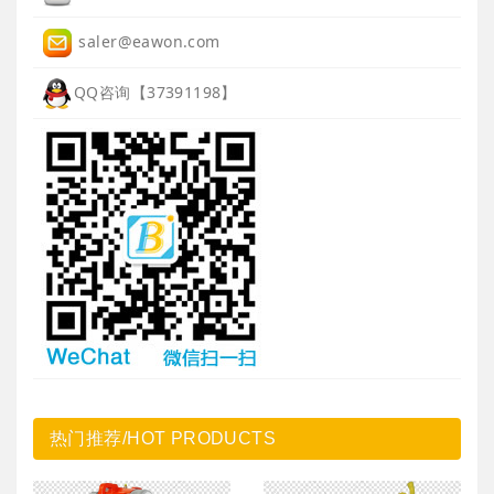
saler@eawon.com
QQ咨询【37391198】
热门推荐/HOT PRODUCTS