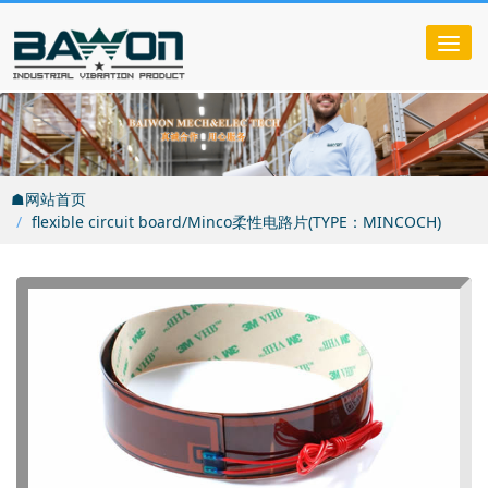
Tog
nav
☗网站首页
flexible circuit board/Minco柔性电路片(TYPE：MINCOCH)