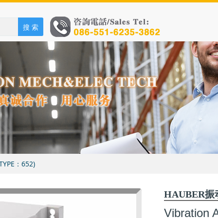
搜 索
TYPE：652)
HAUBER振
Vibration 