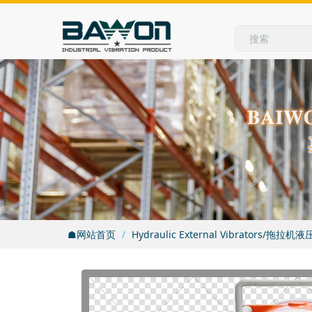
☗网站首页
Hydraulic External Vibrators/拖拉