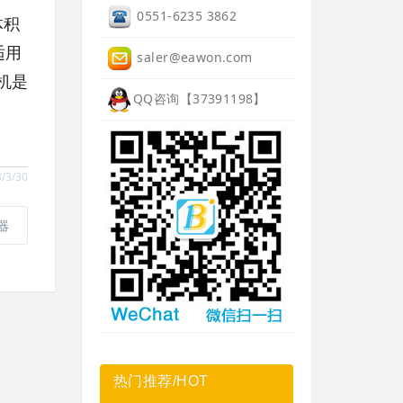
0551-6235 3862
体积
适用
saler@eawon.com
机是
QQ咨询【37391198】
/3/30
器
热门推荐/HOT