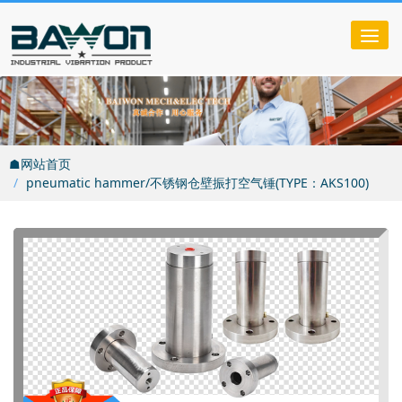
Tog
nav
☗网站首页
pneumatic hammer/不锈钢仓壁振打空气锤(TYPE：AKS100)