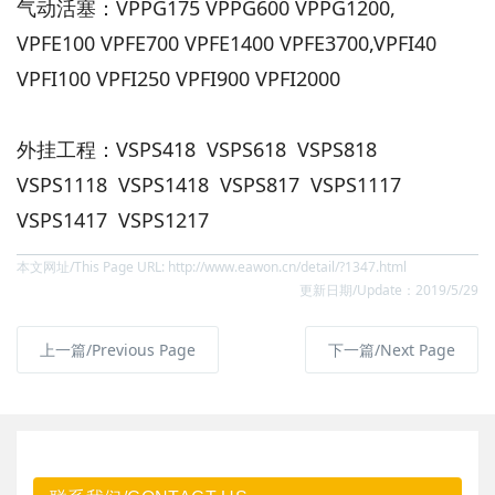
气动活塞：VPPG175 VPPG600 VPPG1200,
VPFE100 VPFE700 VPFE1400 VPFE3700,VPFI40
VPFI100 VPFI250 VPFI900 VPFI2000
外挂工程：VSPS418 VSPS618 VSPS818
VSPS1118 VSPS1418 VSPS817 VSPS1117
VSPS1417 VSPS1217
本文网址/This Page URL: http://www.eawon.cn/detail/?1347.html
更新日期/Update：2019/5/29
上一篇/Previous Page
下一篇/Next Page