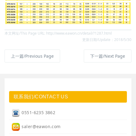
本文网址/This Page URL: http://www.eawon.cn/detail/?1287.html
更新日期/Update：2018/5/30
上一篇/Previous Page
下一篇/Next Page
联系我们/CONTACT US
0551-6235 3862
saler@eawon.com