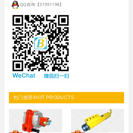
QQ咨询【37391198】
热门推荐/HOT PRODUCTS