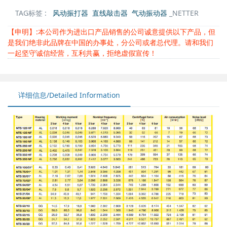
TAG标签 :
风动振打器
直线敲击器
气动振动器
_NETTER
【申明】:本公司作为进出口产品销售的公司诚意提供以下产品，但
是我们绝非此品牌在中国的办事处，分公司或者总代理。请和我们
一起坚守诚信经营，互利共赢，拒绝虚假宣传！
详细信息/Detailed Information