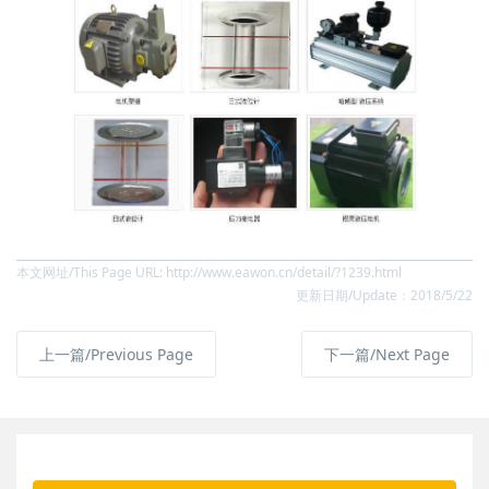
本文网址/This Page URL: http://www.eawon.cn/detail/?1239.html
更新日期/Update：2018/5/22
上一篇/Previous Page
下一篇/Next Page