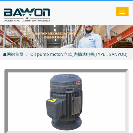
Tog
nav
☗网站首页
Oil pump motor/立式_内插式电机(TYPE：SANYOU)