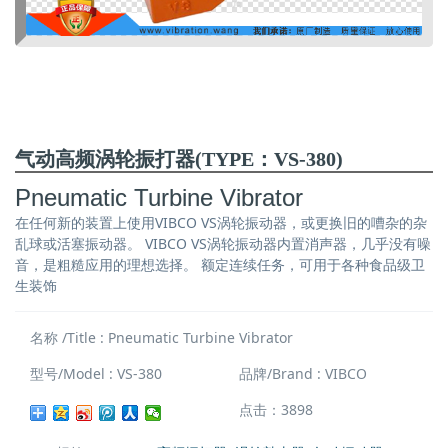
气动高频涡轮振打器(TYPE：VS-380)
Pneumatic Turbine Vibrator
在任何新的装置上使用VIBCO VS涡轮振动器，或更换旧的嘈杂的杂
乱球或活塞振动器。 VIBCO VS涡轮振动器内置消声器，几乎没有噪
音，是粗糙应用的理想选择。 额定连续任务，可用于各种食品级卫
生装饰
名称 /Title : Pneumatic Turbine Vibrator
型号/Model : VS-380
品牌/Brand : VIBCO
点击：3898