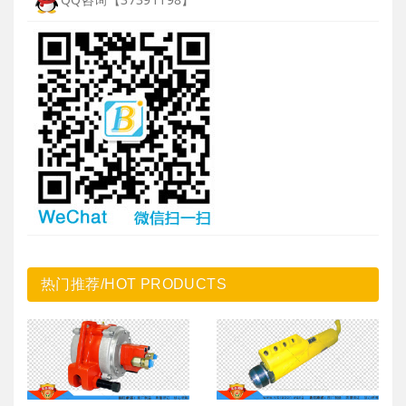
热门推荐/HOT PRODUCTS