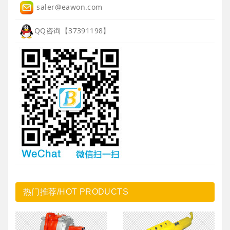
saler@eawon.com
QQ咨询【37391198】
热门推荐/HOT PRODUCTS