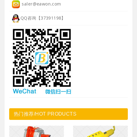
saler@eawon.com
QQ咨询【37391198】
热门推荐/HOT PRODUCTS