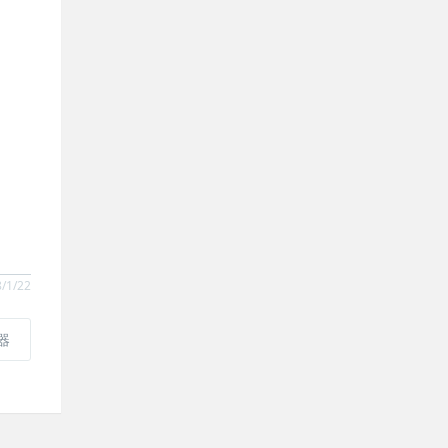
/1/22
器