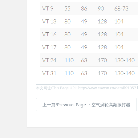
本文网址/This Page URL: http://www.eawon.cn/detail/?1057.
上一篇/Previous Page
：空气涡轮高频振打器