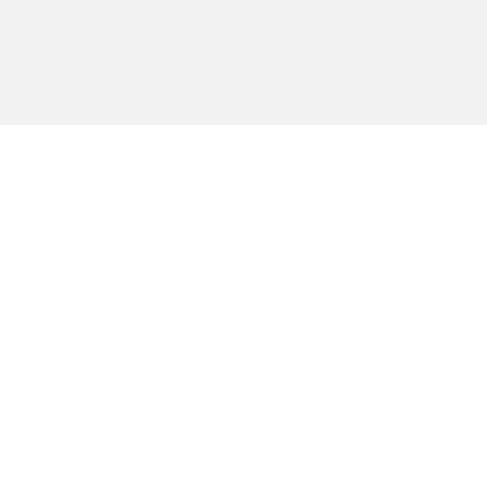
版权所有 Cop
本站点所有页面以及产品
Po