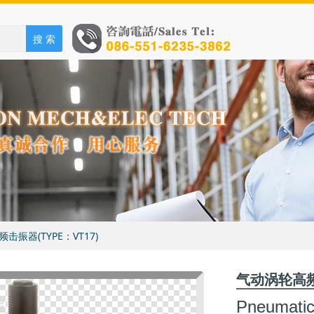
搜 索
轮高频击振器(TYPE：VT17)
气动涡轮高频击
Pneumatic 