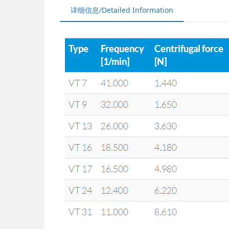
详细信息/Detailed Information